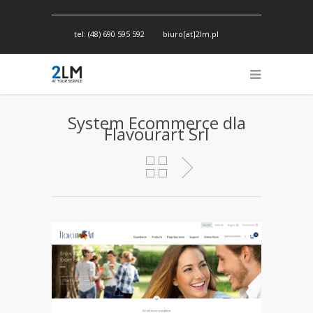
tel: (48) 690 595 592
biuro[at]2lm.pl
System Ecommerce dla
Flavourart Srl